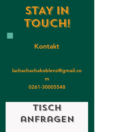
STAY IN
TOUCH!
Kontakt
lachachachakoblenz@gmail.co
m
0261-30005548
Tisch
anfragen