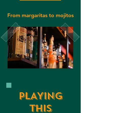
From margaritas to mojitos
PLAYING
THIS