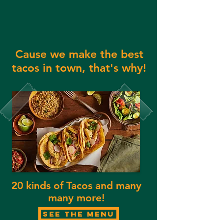
Cause we make the best
tacos in town, that's why!
20 kinds of Tacos and many
many more!
SEE THE MENU